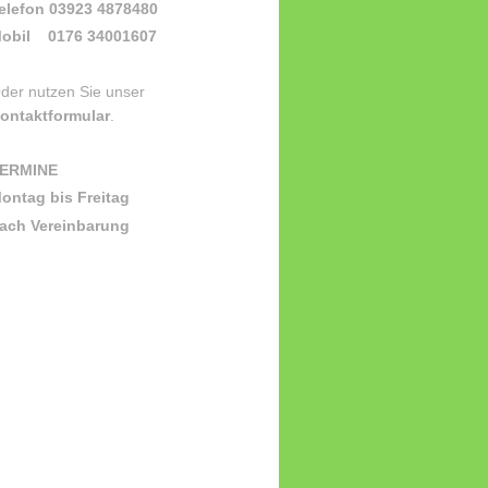
elefon 03923 4878480
obil 0176 34001607
der nutzen Sie unser
ontaktformular
.
ERMINE
ontag bis Freitag
ach Vereinbarung