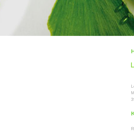
H
L
M
3
R