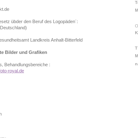
T
kt.de
M
esetz übder den Beruf des Logopäden´:
O
(Deutschland)
K
sundheitsamt Landkreis Anhalt-Bitterfeld
T
e Bilder und Grafiken
M
n
is, Behandlungsbereiche :
oto-royal.de
m