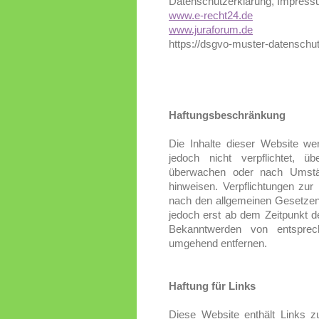
Datenschutzerklärung, Impress
www.e-recht24.de
www.juraforum.de
https://dsgvo-muster-datenschu
Haftungsbeschränkung
Die Inhalte dieser Website wer
jedoch nicht verpflichtet, ü
überwachen oder nach Umständ
hinweisen. Verpflichtungen zu
nach den allgemeinen Gesetzen 
jedoch erst ab dem Zeitpunkt d
Bekanntwerden von entsprec
umgehend entfernen.
Haftung fü
r Links
Diese Website enthält Links zu