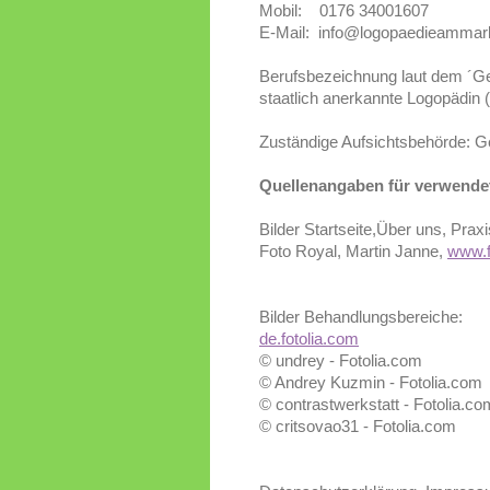
Mobil: 0176 34001607
E-Mail: info@logopaedieammar
Berufsbezeichnung laut dem ´G
staatlich anerkannte Logopädin 
Zuständige Aufsichtsbehörde: Ge
Quellenangaben für verwendet
Bilder Startseite,Über uns, Prax
Foto Royal, Martin Janne,
www.f
Bilder Behandlungsbereiche:
de.fotolia.com
© undrey - Fotolia.com
© Andrey Kuzmin - Fotolia.com
© contrastwerkstatt - Fotolia.co
© critsovao31 - Fotolia.com