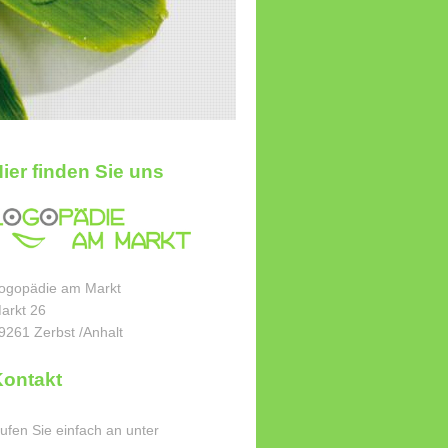
ier finden Sie uns
ogopädie am Markt
arkt 26
9261 Zerbst /Anhalt
Kontakt
ufen Sie einfach an unter